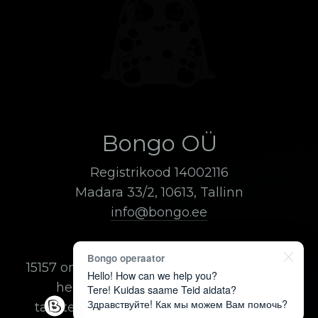
Bongo OÜ
Registrikood 14002116
Madara 33/2, 10613, Tallinn
info@bongo.ee
Bongo operaator
15157 on Telia kõneteenusnumber, millele
Hello! How can we help you?
helistamise hind võib olla erinev
Tere! Kuidas saame Teid aidata?
Здравствуйте! Как мы можем Вам помочь?
tavatelefonile helistamise hinnast ning