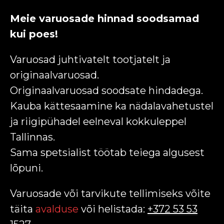
TRANSFEER
Meie varuosade hinnad soodsamad
TÖÖPAKKUMISED
kui poes!
AUTO RENT
Varuosad juhtivatelt tootjatelt ja
LISAGE KAART
originaalvaruosad.
Originaalvaruosad soodsate hindadega.
UUDISED
Kauba kättesaamine ka nädalavahetustel
ja riigipühadel eelneval kokkuleppel
KONTAKT
Tallinnas.
REKLAAM BONGO TAKSO
Sama spetsialist töötab teiega algusest
lõpuni.
AUTODEL
EE
RU
DE
EN
FI
Varuosade või tarvikute tellimiseks võite
täita
avalduse
või helistada:
+372 53 53