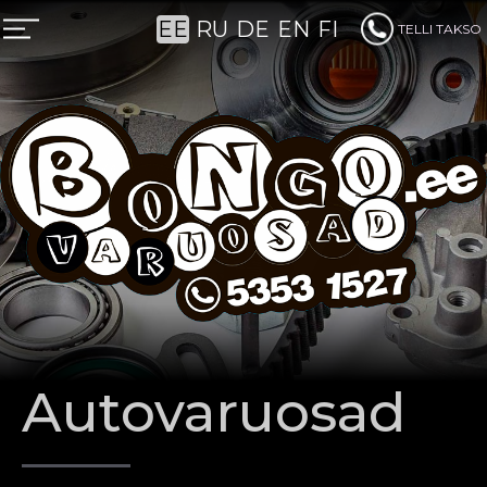
EE
RU
DE
EN
FI
TELLI TAKSO
PÜSIKLIENTIDELE
Autovaruosad
ÄRIKLIENDILE
TAKSO ETTETELLIMINE