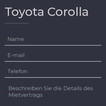
Toyota Corolla
EE
RU
DE
EN
FI