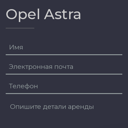
Opel Astra
EE
RU
DE
EN
FI